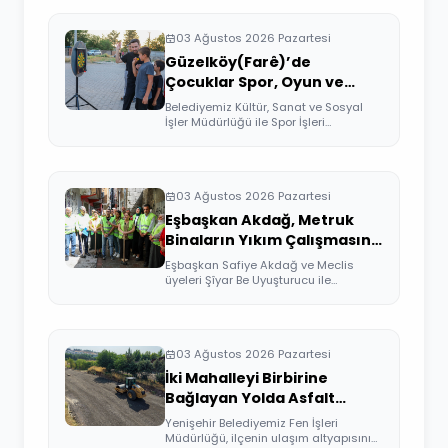
03 Ağustos 2026 Pazartesi
Güzelköy(Farê)’de
Çocuklar Spor, Oyun ve
Sinemayla Buluştu
Belediyemiz Kültür, Sanat ve Sosyal
İşler Müdürlüğü ile Spor İşleri
Müdürlüğü ...
03 Ağustos 2026 Pazartesi
Eşbaşkan Akdağ, Metruk
Binaların Yıkım Çalışmasına
Katıldı
Eşbaşkan Safiye Akdağ ve Meclis
üyeleri Şîyar Be Uyuşturucu ile
Mücadele Platf...
03 Ağustos 2026 Pazartesi
İki Mahalleyi Birbirine
Bağlayan Yolda Asfalt
Çalışması
Yenişehir Belediyemiz Fen İşleri
Müdürlüğü, ilçenin ulaşım altyapısını