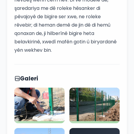
şaredariya me dê roleke hêsanker di
pêvajoyê de bigire ser xwe, ne roleke
rêvebir; di heman demê de jin dê di hemû
qonaxan de, ji hilberînê bigire heta
belavkirinê, xwedî mafên gotin û biryardanê
yên wekhev bin.
Galeri