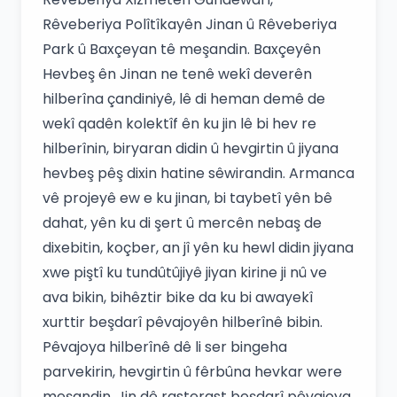
Rêveberiya Polîtîkayên Jinan û Rêveberiya
Park û Baxçeyan tê meşandin. Baxçeyên
Hevbeş ên Jinan ne tenê wekî deverên
hilberîna çandiniyê, lê di heman demê de
wekî qadên kolektîf ên ku jin lê bi hev re
hilberînin, biryaran didin û hevgirtin û jiyana
hevbeş pêş dixin hatine sêwirandin. Armanca
vê projeyê ew e ku jinan, bi taybetî yên bê
dahat, yên ku di şert û mercên nebaş de
dixebitin, koçber, an jî yên ku hewl didin jiyana
xwe piştî ku tundûtûjiyê jiyan kirine ji nû ve
ava bikin, bihêztir bike da ku bi awayekî
xurttir beşdarî pêvajoyên hilberînê bibin.
Pêvajoya hilberînê dê li ser bingeha
parvekirin, hevgirtin û fêrbûna hevkar were
meşandin. Jin dê rasterast beşdarî pêvajoya