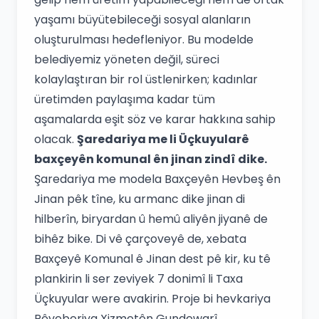
yaşamı büyütebileceği sosyal alanların
oluşturulması hedefleniyor. Bu modelde
belediyemiz yöneten değil, süreci
kolaylaştıran bir rol üstlenirken; kadınlar
üretimden paylaşıma kadar tüm
aşamalarda eşit söz ve karar hakkına sahip
olacak.
Şaredariya me li Üçkuyularê
baxçeyên komunal ên jinan zindî dike.
Şaredariya me modela Baxçeyên Hevbeş ên
Jinan pêk tîne, ku armanc dike jinan di
hilberîn, biryardan û hemû aliyên jiyanê de
bihêz bike. Di vê çarçoveyê de, xebata
Baxçeyê Komunal ê Jinan dest pê kir, ku tê
plankirin li ser zeviyek 7 donimî li Taxa
Üçkuyular were avakirin. Proje bi hevkariya
Rêveberiya Xizmetên Gundewarî,