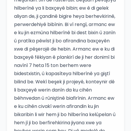
hilberînê ya li baxçeyê bibin; ew ê di gelek
aliyan de, ji çandinê bigire heya berhevkirinê,
perwerdehiyê bibînin. Bi vî rengî, armanc ew
e ku jin ezmûna hilberînê bi dest bixin û zanîn
û pratîka pêwîst ji bo afirandina baxçeyên
xwe di pêşerojê de hebin. Armanc ew e ku di
baxçeyê fêkiyan ê plankirî de ji her donimî bi
navînî 7 heta 15 ton berhem were
bidestxistin, û kapasîteya hilberînê ya giştî
bilind be. Wekî beşek ji projeyê, konteynir dê
li baxçeyê werin danîn da ku cihên
bêhnvedan û rûniştinê biafirînin. Armanc ew
e ku cihên civakî werin afirandin ku jin
bikaribin li wir hem ji bo hilberîna kelûpelan û
hem jî ji bo berfirehkirina jiyana xwe ya
hevbeş werin cem hev. Di vê modelê de,