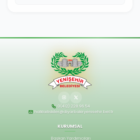
güçlend...
0(412) 228 96 54
halklailiskiler@diyarbakiryenisehir.bel.tr
KURUMSAL
Başkan Yardımcıları