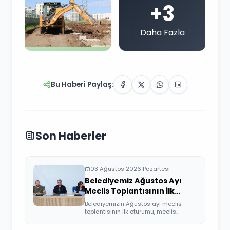
+3
Daha Fazla
Bu Haberi Paylaş:
Son Haberler
03 Ağustos 2026 Pazartesi
Belediyemiz Ağustos Ayı
Meclis Toplantısının İlk
Oturumu Gerçekleşti
Belediyemizin Ağustos ayı meclis
toplantısının ilk oturumu, meclis
üyelerimizi...