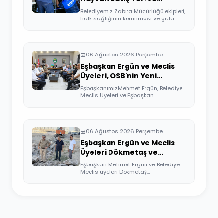
Kesimhane Mühürlendi
Belediyemiz Zabıta Müdürlüğü ekipleri,
halk sağlığının korunması ve gıda
güven...
06 Ağustos 2026 Perşembe
Eşbaşkan Ergün ve Meclis
Üyeleri, OSB'nin Yeni
Yönetimini Ziyaret Etti
EşbaşkanımızMehmet Ergün, Belediye
Meclis Üyeleri ve Eşbaşkan
Yardımcıları, Or...
06 Ağustos 2026 Perşembe
Eşbaşkan Ergün ve Meclis
Üyeleri Dökmetaş ve
Üçkuyular Mahallelerini
Eşbaşkan Mehmet Ergün ve Belediye
Ziyaret Etti
Meclis üyeleri Dökmetaş
Mahallesi'nde yürütü...