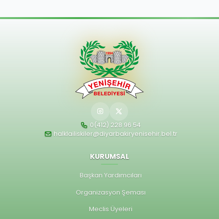
0(412) 228 96 54
halklailiskiler@diyarbakiryenisehir.bel.tr
KURUMSAL
Başkan Yardımcıları
Organizasyon Şeması
Meclis Üyeleri