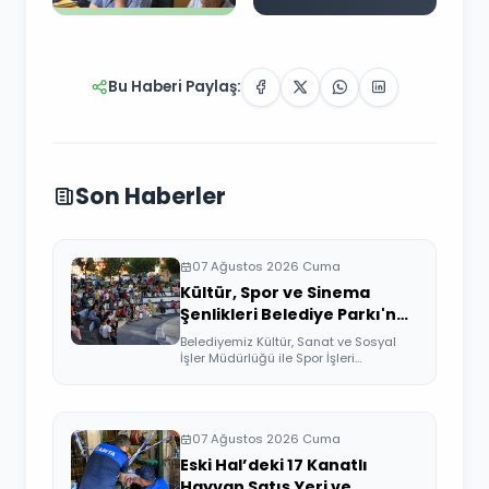
Bu Haberi Paylaş:
Son Haberler
07 Ağustos 2026 Cuma
Kültür, Spor ve Sinema
Şenlikleri Belediye Parkı'nda
Devam Etti
Belediyemiz Kültür, Sanat ve Sosyal
İşler Müdürlüğü ile Spor İşleri
Müdürlüğü ...
07 Ağustos 2026 Cuma
Eski Hal’deki 17 Kanatlı
Hayvan Satış Yeri ve