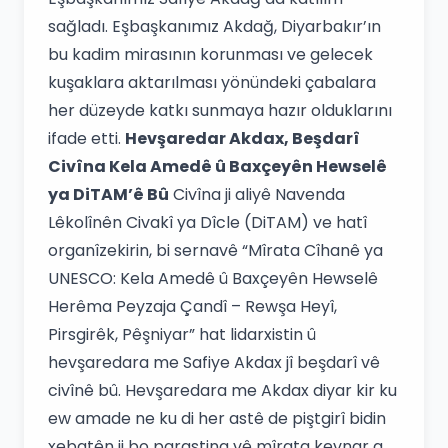
sağladı. Eşbaşkanımız Akdağ, Diyarbakır’ın
bu kadim mirasının korunması ve gelecek
kuşaklara aktarılması yönündeki çabalara
her düzeyde katkı sunmaya hazır olduklarını
ifade etti.
Hevşaredar Akdax, Beşdarî
Civîna Kela Amedê û Baxçeyên Hewselê
ya DiTAM’ê Bû
Civîna ji aliyê Navenda
Lêkolînên Civakî ya Dîcle (DiTAM) ve hatî
organîzekirin, bi sernavê “Mîrata Cîhanê ya
UNESCO: Kela Amedê û Baxçeyên Hewselê
Herêma Peyzaja Çandî – Rewşa Heyî,
Pirsgirêk, Pêşniyar” hat lidarxistin û
hevşaredara me Safiye Akdax jî beşdarî vê
civînê bû. Hevşaredara me Akdax diyar kir ku
ew amade ne ku di her astê de piştgirî bidin
xebatên ji bo parastina vê mîrata kevnar a