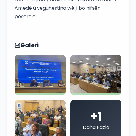
Amedê û veguhestina wê ji bo nifşên
pêşerojê.
Galeri
+1
Daha Fazla