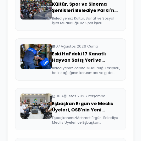
Kültür, Spor ve Sinema
Şenlikleri Belediye Parkı'nda
Devam Etti
Belediyemiz Kültür, Sanat ve Sosyal
İşler Müdürlüğü ile Spor İşleri
Müdürlüğü ...
07 Ağustos 2026 Cuma
Eski Hal’deki 17 Kanatlı
Hayvan Satış Yeri ve
Kesimhane Mühürlendi
Belediyemiz Zabıta Müdürlüğü ekipleri,
halk sağlığının korunması ve gıda
güven...
06 Ağustos 2026 Perşembe
Eşbaşkan Ergün ve Meclis
Üyeleri, OSB'nin Yeni
Yönetimini Ziyaret Etti
EşbaşkanımızMehmet Ergün, Belediye
Meclis Üyeleri ve Eşbaşkan
Yardımcıları, Or...