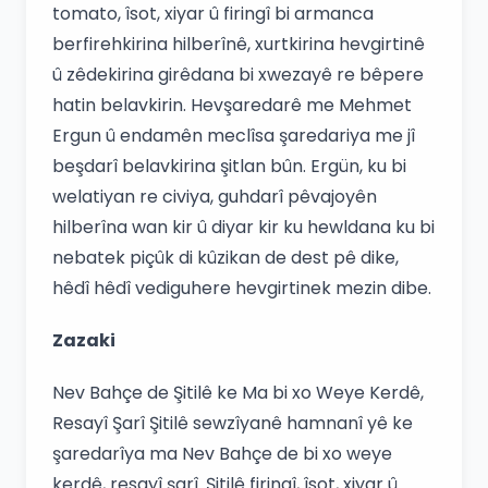
tomato, îsot, xiyar û firingî bi armanca
berfirehkirina hilberînê, xurtkirina hevgirtinê
û zêdekirina girêdana bi xwezayê re bêpere
hatin belavkirin. Hevşaredarê me Mehmet
Ergun û endamên meclîsa şaredariya me jî
beşdarî belavkirina şitlan bûn. Ergün, ku bi
welatiyan re civiya, guhdarî pêvajoyên
hilberîna wan kir û diyar kir ku hewldana ku bi
nebatek piçûk di kûzikan de dest pê dike,
hêdî hêdî vediguhere hevgirtinek mezin dibe.
Zazaki
Nev Bahçe de Şitilê ke Ma bi xo Weye Kerdê,
Resayî Şarî Şitilê sewzîyanê hamnanî yê ke
şaredarîya ma Nev Bahçe de bi xo weye
kerdê, resayî şarî. Şitilê firingî, îsot, xiyar û