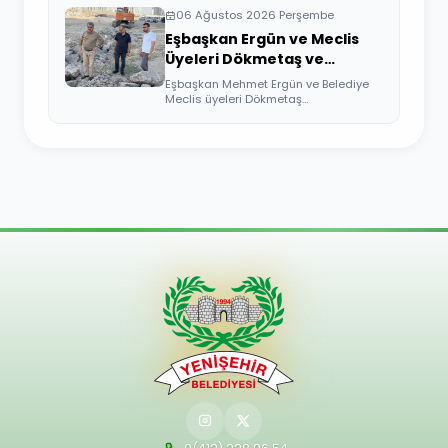
06 Ağustos 2026 Perşembe
Eşbaşkan Ergün ve Meclis
Üyeleri Dökmetaş ve
Üçkuyular Mahallelerini
Eşbaşkan Mehmet Ergün ve Belediye
Ziyaret Etti
Meclis üyeleri Dökmetaş
Mahallesi'nde yürütü...