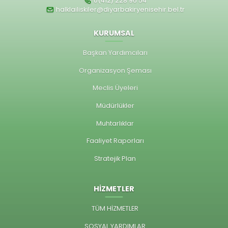
0(412) 228 96 54
halklailiskiler@diyarbakiryenisehir.bel.tr
KURUMSAL
Başkan Yardımcıları
Organizasyon Şeması
Meclis Üyeleri
Müdürlükler
Muhtarlıklar
Faaliyet Raporları
Stratejik Plan
HİZMETLER
TÜM HİZMETLER
SOSYAL YARDIMLAR