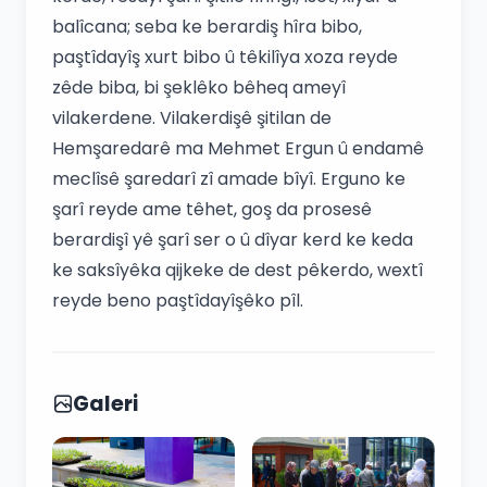
balîcana; seba ke berardiş hîra bibo,
paştîdayîş xurt bibo û têkilîya xoza reyde
zêde biba, bi şeklêko bêheq ameyî
vilakerdene. Vilakerdişê şitilan de
Hemşaredarê ma Mehmet Ergun û endamê
meclîsê şaredarî zî amade bîyî. Erguno ke
şarî reyde ame têhet, goş da prosesê
berardişî yê şarî ser o û dîyar kerd ke keda
ke saksîyêka qijkeke de dest pêkerdo, wextî
reyde beno paştîdayîşêko pîl.
Galeri