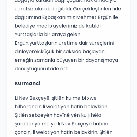
doğayla kurulan bağı çoğaltmak amacıyla
ücretsiz olarak dağıtıldı. Gerçekleştirilen fide
dağıtımına Eşbaşkanımız Mehmet Ergün ile
belediye meclis üyelerimiz de katıldı.
Yurttaşlarla bir araya gelen
Ergün,yurttaşların üretime dair süreçlerini
dinleyerek,küçük bir saksıda başlayan
emeğin zamanla büyüyen bir dayanışmaya
dönüştüğünü ifade etti.
Kurmanci
Li Nev Bexçeyê, şitlên ku me bi xwe
hilberandin li welatiyan hatin belavkirin.
Şitlên sebzeyên havînê yên ku ji hêla
şaredariya me ya li Nev Bexçeyê hatine
çandin, li welatiyan hatin belavkirin. Şitlên