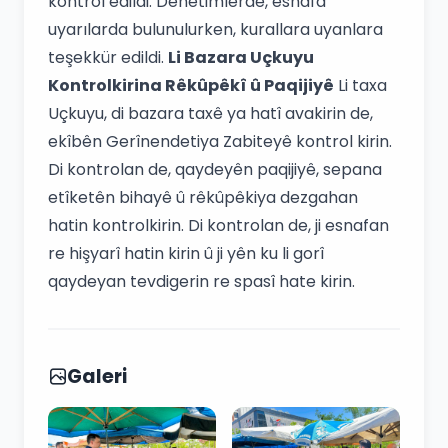
kontrol edildi. Denetimlerde, esnafa
uyarılarda bulunulurken, kurallara uyanlara
teşekkür edildi.
Li Bazara Uçkuyu
Kontrolkirina Rêkûpêkî û Paqijiyê
Li taxa
Uçkuyu, di bazara taxê ya hatî avakirin de,
ekîbên Gerînendetiya Zabiteyê kontrol kirin.
Di kontrolan de, qaydeyên paqijiyê, sepana
etîketên bihayê û rêkûpêkiya dezgahan
hatin kontrolkirin. Di kontrolan de, ji esnafan
re hişyarî hatin kirin û ji yên ku li gorî
qaydeyan tevdigerin re spasî hate kirin.
Galeri