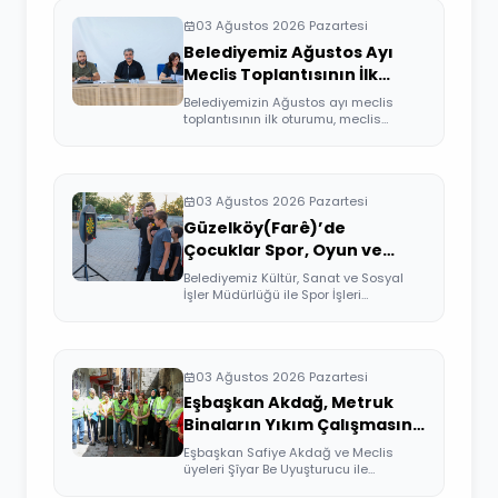
03 Ağustos 2026 Pazartesi
Belediyemiz Ağustos Ayı
Meclis Toplantısının İlk
Oturumu Gerçekleşti
Belediyemizin Ağustos ayı meclis
toplantısının ilk oturumu, meclis
üyelerimizi...
03 Ağustos 2026 Pazartesi
Güzelköy(Farê)’de
Çocuklar Spor, Oyun ve
Sinemayla Buluştu
Belediyemiz Kültür, Sanat ve Sosyal
İşler Müdürlüğü ile Spor İşleri
Müdürlüğü ...
03 Ağustos 2026 Pazartesi
Eşbaşkan Akdağ, Metruk
Binaların Yıkım Çalışmasına
Katıldı
Eşbaşkan Safiye Akdağ ve Meclis
üyeleri Şîyar Be Uyuşturucu ile
Mücadele Platf...