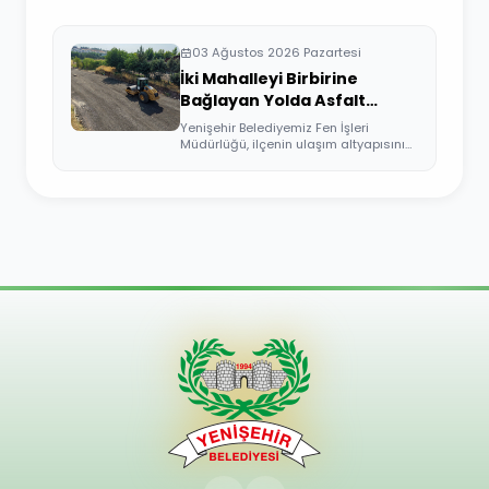
03 Ağustos 2026 Pazartesi
İki Mahalleyi Birbirine
Bağlayan Yolda Asfalt
Çalışması
Yenişehir Belediyemiz Fen İşleri
Müdürlüğü, ilçenin ulaşım altyapısını
güçlend...