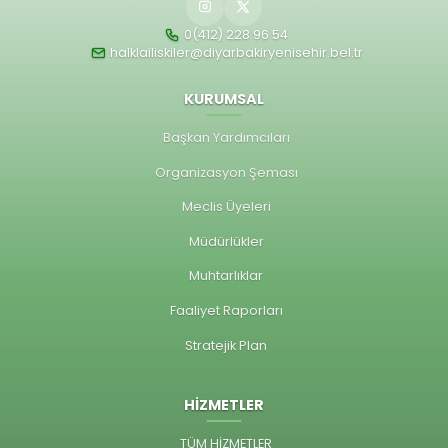
0(412) 228 96 54
halklailiskiler@diyarbakiryenisehir.bel.tr
KURUMSAL
Başkan Yardımcıları
Organizasyon Şeması
Meclis Üyeleri
Müdürlükler
Muhtarlıklar
Faaliyet Raporları
Stratejik Plan
HİZMETLER
TÜM HİZMETLER