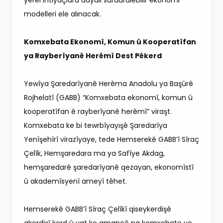
modelleri ele alınacak.
Komxebata Ekonomî, Komun û Kooperatîfan
ya Rayberîyanê Herêmî Dest Pêkerd
Yewîya Şaredarîyanê Herêma Anadolu ya Başûrê
Rojhelatî (GABB) “Komxebata ekonomî, komun û
kooperatîfan ê rayberîyanê herêmî” viraşt.
Komxebata ke bi tewrbîyayışê Şaredarîya
Yenîşehîrî virazîyaye, tede Hemserekê GABB’î Sîraç
Çelîk, Hemşaredara ma ya Safîye Akdag,
hemşaredarê şaredarîyanê qezayan, ekonomîstî
û akademîsyenî ameyî têhet.
Hemserekê GABB’î Sîraç Çelîkî qiseykerdişê
akerdişî kerd û vat ke amancê na komxebate yo