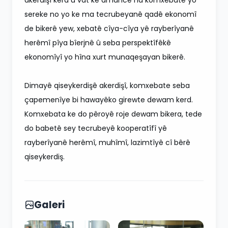
sereke no yo ke ma tecrubeyanê qadê ekonomî
de bikerê yew, xebatê cîya-cîya yê rayberîyanê
herêmî pîya bîerjnê û seba perspektîfêkê
ekonomîyî yo hîna xurt munaqeşayan bikerê.
Dimayê qiseykerdişê akerdişî, komxebate seba
çapemenîye bi hawayêko girewte dewam kerd.
Komxebata ke do pêroyê roje dewam bikera, tede
do babetê sey tecrubeyê kooperatîfî yê
rayberîyanê herêmî, muhîmî, lazimtîyê cî bêrê
qiseykerdiş.
Galeri