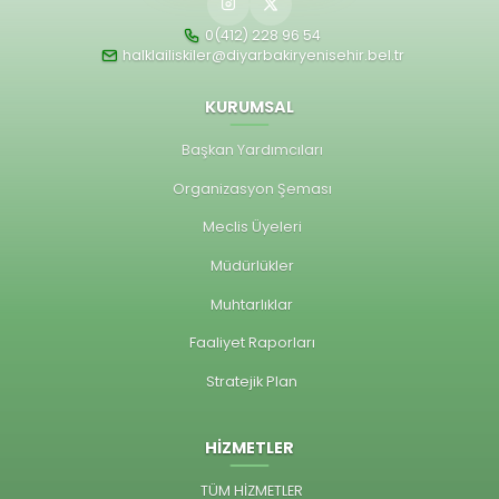
0(412) 228 96 54
halklailiskiler@diyarbakiryenisehir.bel.tr
KURUMSAL
Başkan Yardımcıları
Organizasyon Şeması
Meclis Üyeleri
Müdürlükler
Muhtarlıklar
Faaliyet Raporları
Stratejik Plan
HİZMETLER
TÜM HİZMETLER