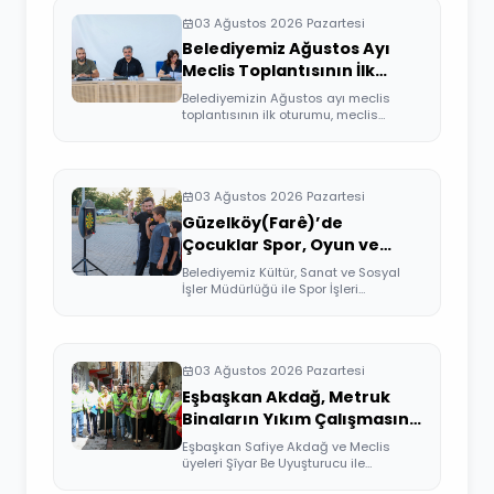
03 Ağustos 2026 Pazartesi
Belediyemiz Ağustos Ayı
Meclis Toplantısının İlk
Oturumu Gerçekleşti
Belediyemizin Ağustos ayı meclis
toplantısının ilk oturumu, meclis
üyelerimizi...
03 Ağustos 2026 Pazartesi
Güzelköy(Farê)’de
Çocuklar Spor, Oyun ve
Sinemayla Buluştu
Belediyemiz Kültür, Sanat ve Sosyal
İşler Müdürlüğü ile Spor İşleri
Müdürlüğü ...
03 Ağustos 2026 Pazartesi
Eşbaşkan Akdağ, Metruk
Binaların Yıkım Çalışmasına
Katıldı
Eşbaşkan Safiye Akdağ ve Meclis
üyeleri Şîyar Be Uyuşturucu ile
Mücadele Platf...